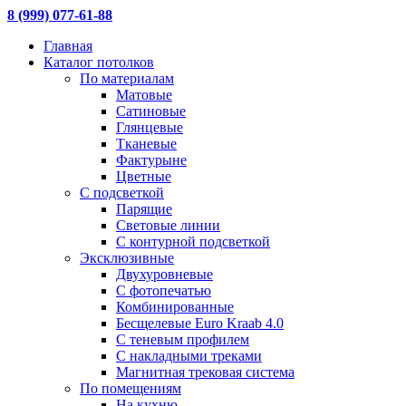
8 (999) 077-61-88
Главная
Каталог потолков
По материалам
Матовые
Сатиновые
Глянцевые
Тканевые
Фактурыне
Цветные
С подсветкой
Парящие
Световые линии
С контурной подсветкой
Эксклюзивные
Двухуровневые
С фотопечатью
Комбинированные
Бесщелевые Euro Kraab 4.0
С теневым профилем
С накладными треками
Магнитная трековая система
По помещениям
На кухню