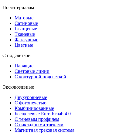
По материалам
Матовые
Сатиновые
Глянцевые
Тканевые
Фактурные
Цветные
С подсветкой
Парящие
Световые линии
С контурной подсветкой
Эксклюзивные
Двухуровневые
С фотопечатью
Комбинированные
Бесщелевые Euro Kraab 4.0
С теневым профилем
С накладными треками
Магнитная трековая система