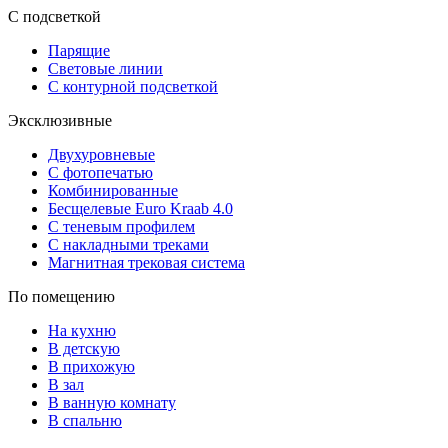
С подсветкой
Парящие
Световые линии
С контурной подсветкой
Эксклюзивные
Двухуровневые
С фотопечатью
Комбинированные
Бесщелевые Euro Kraab 4.0
С теневым профилем
С накладными треками
Магнитная трековая система
По помещению
На кухню
В детскую
В прихожую
В зал
В ванную комнату
В спальню