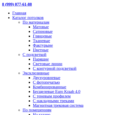
8 (999) 077-61-88
Главная
Каталог потолков
По материалам
Матовые
Сатиновые
Глянцевые
Тканевые
Фактурыне
Цветные
С подсветкой
Парящие
Световые линии
С контурной подсветкой
Эксклюзивные
Двухуровневые
С фотопечатью
Комбинированные
Бесщелевые Euro Kraab 4.0
С теневым профилем
С накладными треками
Магнитная трековая система
По помещениям
На кухню