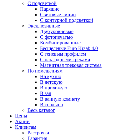
С подсветкой
Парящие
Световые линии
С контурной подсветкой
Эксклюзивные
Двухуровневые
С фотопечатью
Комбинированные
Бесщелевые Euro Kraab 4.0
С теневым профилем
С накладными треками
Магнитная трековая система
По помещениям
На кухню
В детскую
В прихожую
В зал
В ванную комнату
В спальню
Весь каталог
Цены
Акции
Клиентам
Рассрочка
Гарантия