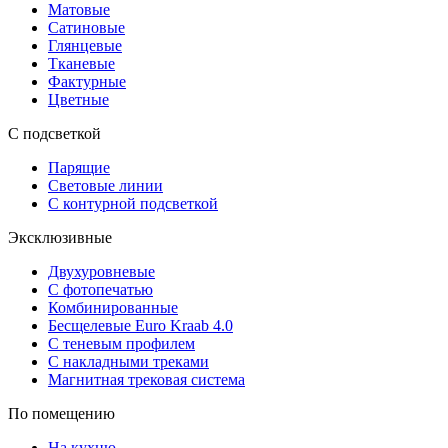
Матовые
Сатиновые
Глянцевые
Тканевые
Фактурные
Цветные
С подсветкой
Парящие
Световые линии
С контурной подсветкой
Эксклюзивные
Двухуровневые
С фотопечатью
Комбинированные
Бесщелевые Euro Kraab 4.0
С теневым профилем
С накладными треками
Магнитная трековая система
По помещению
На кухню