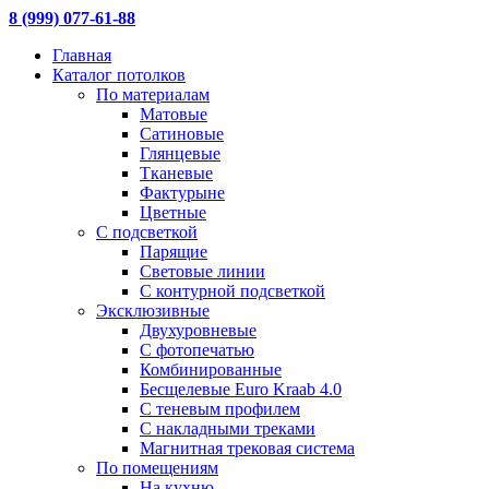
8 (999) 077-61-88
Главная
Каталог потолков
По материалам
Матовые
Сатиновые
Глянцевые
Тканевые
Фактурыне
Цветные
С подсветкой
Парящие
Световые линии
С контурной подсветкой
Эксклюзивные
Двухуровневые
С фотопечатью
Комбинированные
Бесщелевые Euro Kraab 4.0
С теневым профилем
С накладными треками
Магнитная трековая система
По помещениям
На кухню