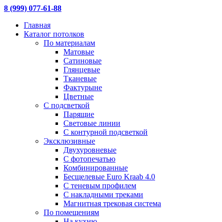
8 (999) 077-61-88
Главная
Каталог потолков
По материалам
Матовые
Сатиновые
Глянцевые
Тканевые
Фактурыне
Цветные
С подсветкой
Парящие
Световые линии
С контурной подсветкой
Эксклюзивные
Двухуровневые
С фотопечатью
Комбинированные
Бесщелевые Euro Kraab 4.0
С теневым профилем
С накладными треками
Магнитная трековая система
По помещениям
На кухню