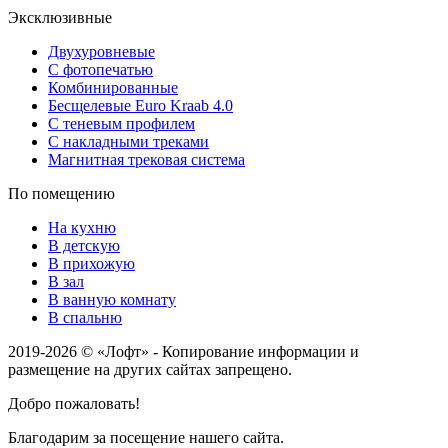
Эксклюзивные
Двухуровневые
С фотопечатью
Комбинированные
Бесщелевые Euro Kraab 4.0
С теневым профилем
С накладными треками
Магнитная трековая система
По помещению
На кухню
В детскую
В прихожую
В зал
В ванную комнату
В спальню
2019-2026 © «Лофт» - Копирование информации и
размещение на других сайтах запрещено.
Добро пожаловать!
Благодарим за посещение нашего сайта.