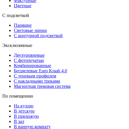
Фактурные
Цветные
С подсветкой
Парящие
Световые линии
С контурной подсветкой
Эксклюзивные
Двухуровневые
С фотопечатью
Комбинированные
Бесщелевые Euro Kraab 4.0
С теневым профилем
С накладными треками
Магнитная трековая система
По помещению
На кухню
В детскую
В прихожую
В зал
В ванную комнату