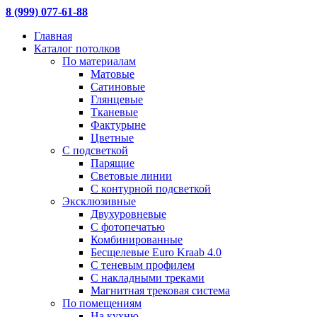
8 (999) 077-61-88
Главная
Каталог потолков
По материалам
Матовые
Сатиновые
Глянцевые
Тканевые
Фактурыне
Цветные
С подсветкой
Парящие
Световые линии
С контурной подсветкой
Эксклюзивные
Двухуровневые
С фотопечатью
Комбинированные
Бесщелевые Euro Kraab 4.0
С теневым профилем
С накладными треками
Магнитная трековая система
По помещениям
На кухню