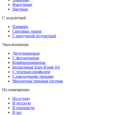
Фактурные
Цветные
С подсветкой
Парящие
Световые линии
С контурной подсветкой
Эксклюзивные
Двухуровневые
С фотопечатью
Комбинированные
Бесщелевые Euro Kraab 4.0
С теневым профилем
С накладными треками
Магнитная трековая система
По помещению
На кухню
В детскую
В прихожую
В зал