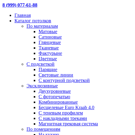
8 (999) 077-61-88
Главная
Каталог потолков
По материалам
Матовые
Сатиновые
Глянцевые
Тканевые
Фактурыне
Цветные
С подсветкой
Парящие
Световые линии
С контурной подсветкой
Эксклюзивные
Двухуровневые
С фотопечатью
Комбинированные
Бесщелевые Euro Kraab 4.0
С теневым профилем
С накладными треками
Магнитная трековая система
По помещениям
На кухню