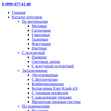
8 (999) 077-61-88
Главная
Каталог потолков
По материалам
Матовые
Сатиновые
Глянцевые
Тканевые
Фактурыне
Цветные
С подсветкой
Парящие
Световые линии
С контурной подсветкой
Эксклюзивные
Двухуровневые
С фотопечатью
Комбинированные
Бесщелевые Euro Kraab 4.0
С теневым профилем
С накладными треками
Магнитная трековая система
По помещениям
На кухню