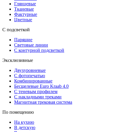
Глянцевые
Тканевые
Фактурные
Цветные
С подсветкой
Парящие
Световые линии
С контурной подсветкой
Эксклюзивные
Двухуровневые
С фотопечатью
Комбинированные
Бесщелевые Euro Kraab 4.0
С теневым профилем
С накладными треками
Магнитная трековая система
По помещению
На кухню
В детскую