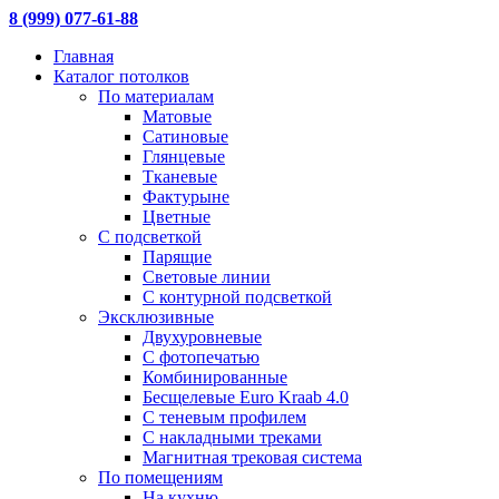
8 (999) 077-61-88
Главная
Каталог потолков
По материалам
Матовые
Сатиновые
Глянцевые
Тканевые
Фактурыне
Цветные
С подсветкой
Парящие
Световые линии
С контурной подсветкой
Эксклюзивные
Двухуровневые
С фотопечатью
Комбинированные
Бесщелевые Euro Kraab 4.0
С теневым профилем
С накладными треками
Магнитная трековая система
По помещениям
На кухню