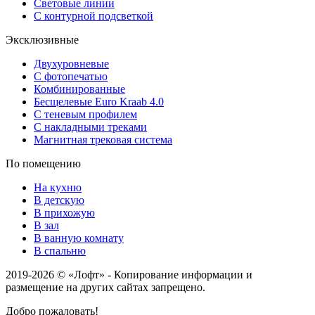
Световые линии
С контурной подсветкой
Эксклюзивные
Двухуровневые
С фотопечатью
Комбинированные
Бесщелевые Euro Kraab 4.0
С теневым профилем
С накладными треками
Магнитная трековая система
По помещению
На кухню
В детскую
В прихожую
В зал
В ванную комнату
В спальню
2019-2026 © «Лофт» - Копирование информации и
размещение на других сайтах запрещено.
Добро пожаловать!