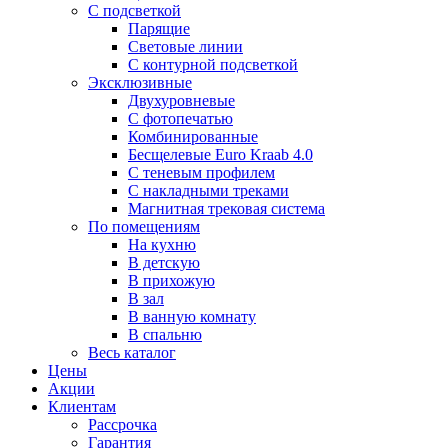
С подсветкой
Парящие
Световые линии
С контурной подсветкой
Эксклюзивные
Двухуровневые
С фотопечатью
Комбинированные
Бесщелевые Euro Kraab 4.0
С теневым профилем
С накладными треками
Магнитная трековая система
По помещениям
На кухню
В детскую
В прихожую
В зал
В ванную комнату
В спальню
Весь каталог
Цены
Акции
Клиентам
Рассрочка
Гарантия